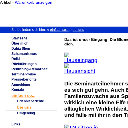
Artikel -
Warenkorb anzeigen
Sie befinden sich hier: ››
einfach so...
››
bei uns
Startseite
Das ist unser Eingang. Die Blum
Über mich
dich.
Dahja Shop
Schamanismus
Reiki
Rückführungen
Rebirthing/Atemarbeit
Termine/Preise
Presseberichte
Die Seminarteilnehmer s
Anmeldung
es sich gut gehn. Auch E
Kontakt
einfach so...
Familenzuwachs aus Span
Erlebnisberichte
wirklich eine kleine Elfe 
bei uns
alltäglichen Wirklichkei
Umgebung
und falle mit ihr in den T
Links